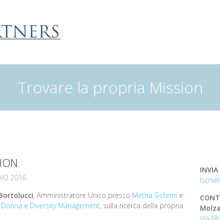
Trovare la propria Mission
SION
INVIA
IO 2016
Iscriv
Bortolucci
, Amministratore Unico presso
Metha Sistemi
e
CONT
o Donna e Diversity Management
, sulla ricerca della propria
Molza
Via Ma