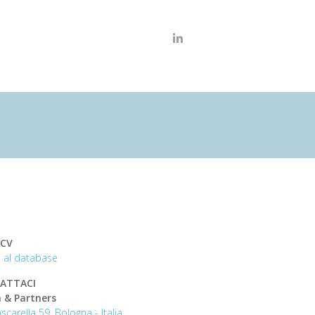
 CV
iti al database
ATTACI
 & Partners
scarella 59, Bologna - Italia