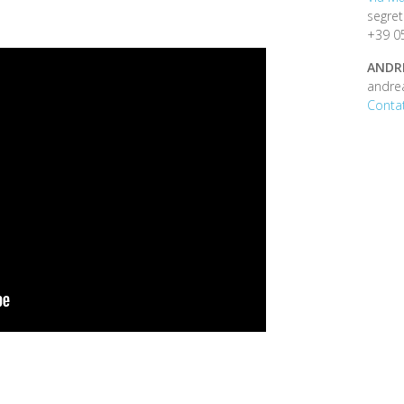
segret
+39 0
ANDR
andre
Contat