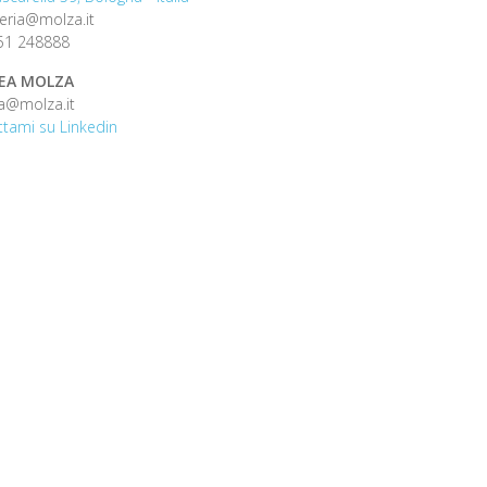
eria@molza.it
51 248888
EA MOLZA
a@molza.it
tami su Linkedin