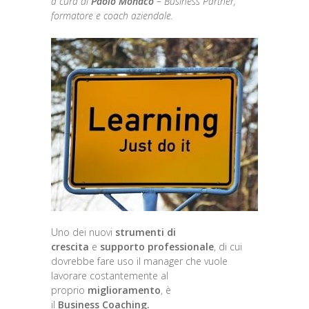
a cura di
Paolo Monaco
– Business Partner,
formatore e coach aziendale.
Uno dei nuovi
strumenti di
crescita
e
supporto professionale
, di cui
dovrebbe fare uso il manager che vuole
lavorare costantemente al
proprio
miglioramento
, è
il
Business
Coaching.