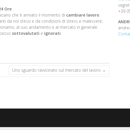
segret
24 Ore
.
+39 0
cano che è arrivato il momento di
cambiare lavoro
.
vanti da noi stessi e da condizioni di stress e malessere;
ANDR
i lavoriamo, al suo andamento e al mercato in generale.
andre
 spesso
sottovalutati
e
ignorati
.
Contat
Uno sguardo ravvicinato sul mercato del lavoro
→