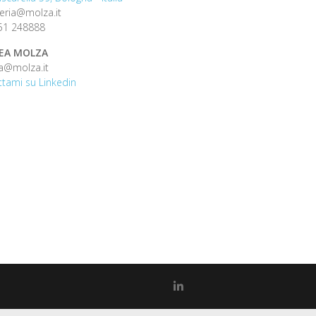
eria@molza.it
51 248888
EA MOLZA
a@molza.it
tami su Linkedin