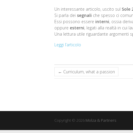
Un interessante articolo, uscito sul
Sole 
Si parla dei
segnali
che spesso ci comuni
Essi possono essere
interni
, ossia deri
oppure
esterni
, legati alla realtà in cu
Una lettura utile riguardante argomenti
Leggi l’articolo
←
Curriculum, what a passion
Copyright © 2026
Molza & Partners