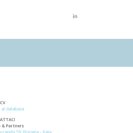
 CV
iti al database
ATTACI
 & Partners
scarella 59, Bologna - Italia