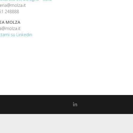
eria@molza.it
51 248888
EA MOLZA
a@molza.it
tami su Linkedin