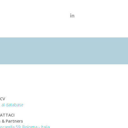
 CV
iti al database
ATTACI
 & Partners
scarella 59, Bologna - Italia