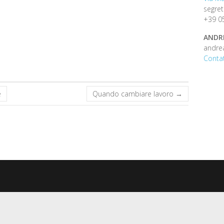
segret
+39 0
ANDR
andre
Contat
e
Quando cambiare lavoro
→